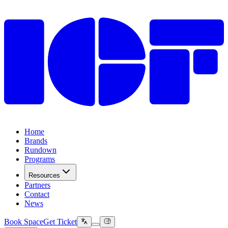
Home
Brands
Rundown
Programs
Resources
Partners
Contact
News
Book Space
Get Ticket