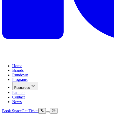
Home
Brands
Rundown
Programs
Resources
Partners
Contact
News
Book Space
Get Ticket