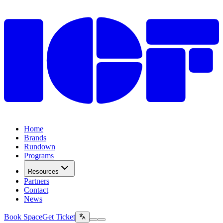
Home
Brands
Rundown
Programs
Resources
Partners
Contact
News
Book Space
Get Ticket