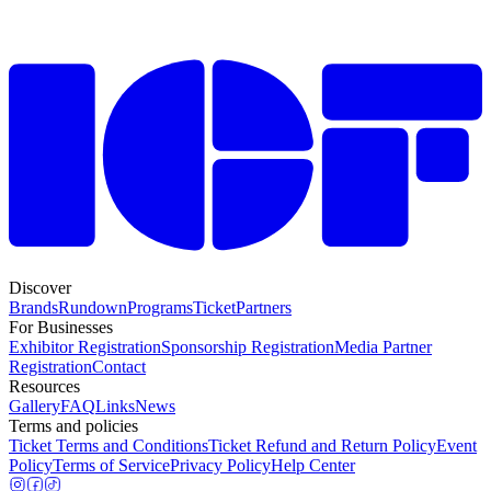
Discover
Brands
Rundown
Programs
Ticket
Partners
For Businesses
Exhibitor Registration
Sponsorship Registration
Media Partner
Registration
Contact
Resources
Gallery
FAQ
Links
News
Terms and policies
Ticket Terms and Conditions
Ticket Refund and Return Policy
Event
Policy
Terms of Service
Privacy Policy
Help Center