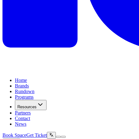
Home
Brands
Rundown
Programs
Resources
Partners
Contact
News
Book Space
Get Ticket