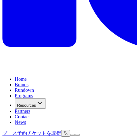
Home
Brands
Rundown
Programs
Resources
Partners
Contact
News
ブース予約
チケットを取得